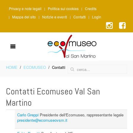
Privacy e note legali
Politica sui cookies
Credits
Mappa del sito
Notizie e eventi
Contatti
Login
HOME
ECOMUSEO
Contatti
Contatti Ecomuseo Val San
Martino
Carlo Greppi
Presidente dell'Ecomuseo, rappresentante legale
presidente@ecomuseovsm.it