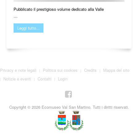
Pubblicato il prestigioso volume dedicato alla Valle
…
Leggi tutto...
Privacy e note legali
Politica sui cookies
Credits
Mappa del sito
Notizie e eventi
Contatti
Login
Copyright © 2026 Ecomuseo Val San Martino. Tutti i diritti riservati.