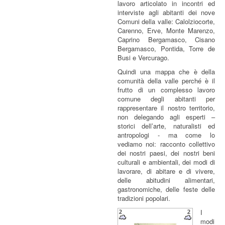
lavoro articolato in incontri ed
interviste agli abitanti dei nove
Comuni della valle: Calolziocorte,
Carenno, Erve, Monte Marenzo,
Caprino Bergamasco, Cisano
Bergamasco, Pontida, Torre de
Busi e Vercurago.
Quindi una mappa che è della
comunità della valle perché è il
frutto di un complesso lavoro
comune degli abitanti per
rappresentare il nostro territorio,
non delegando agli esperti –
storici dell’arte, naturalisti ed
antropologi - ma come lo
vediamo noi: racconto collettivo
dei nostri paesi, dei nostri beni
culturali e ambientali, dei modi di
lavorare, di abitare e di vivere,
delle abitudini alimentari,
gastronomiche, delle feste delle
tradizioni popolari.
I
modi