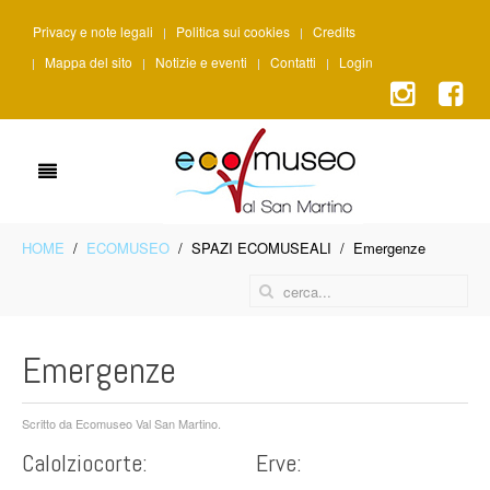
Privacy e note legali
Politica sui cookies
Credits
Mappa del sito
Notizie e eventi
Contatti
Login
HOME
ECOMUSEO
SPAZI ECOMUSEALI
Emergenze
Emergenze
Scritto da Ecomuseo Val San Martino.
Calolziocorte:
Erve: