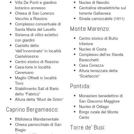
Villa De Ponti e giardino
Nucleo di Nesolio
botanico annesso
Centraline idroelettriche sul
Chiesa di San Lorenzo
torrente Gallavesa
Vecchio a Rossino
Strada carrozzabile (1911)
Complesso conventuale di
Monte Marenzo:
Santa Maria del Lavello
Sistema di villini eclettici
Centro storico di Butto
con giardini
Inferiore
Castello detto
Nucleo di Costa
“dell’Innominato” in località
Complesso dell’ex filanda
Castelrossino
Baracchetti
Centro storico di Rossino
Casa Corazza
Casa-torre in località
Altura terrazzata detta
Caversano
“Scarlaccio”
Maglio Offredi in località
Tovo
Pontida:
Stabilimento Sali di Bario
detto “Fabricù”
Monastero benedettino di
Altura detta “Munt de Gröm”
San Giacomo Maggiore
Nucleo di Odiago
Caprino Bergamasco:
Borgo rurale del Monte
Canto
Biblioteca Mandamentale
Chiesa parrocchiale di San
Torre de’ Busi:
Biagio