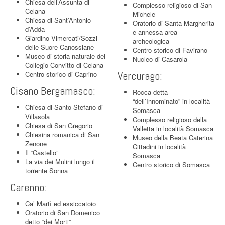
Chiesa dell’Assunta di
Complesso religioso di San
Celana
Michele
Chiesa di Sant’Antonio
Oratorio di Santa Margherita
d’Adda
e annessa area
Giardino Vimercati/Sozzi
archeologica
delle Suore Canossiane
Centro storico di Favirano
Museo di storia naturale del
Nucleo di Casarola
Collegio Convitto di Celana
Vercurago:
Centro storico di Caprino
Cisano Bergamasco:
Rocca detta
“dell’Innominato” in località
Chiesa di Santo Stefano di
Somasca
Villasola
Complesso religioso della
Chiesa di San Gregorio
Valletta in località Somasca
Chiesina romanica di San
Museo della Beata Caterina
Zenone
Cittadini in località
Il “Castello”
Somasca
La via dei Mulini lungo il
Centro storico di Somasca
torrente Sonna
Carenno:
Ca’ Martì ed essiccatoio
Oratorio di San Domenico
detto “dei Morti”