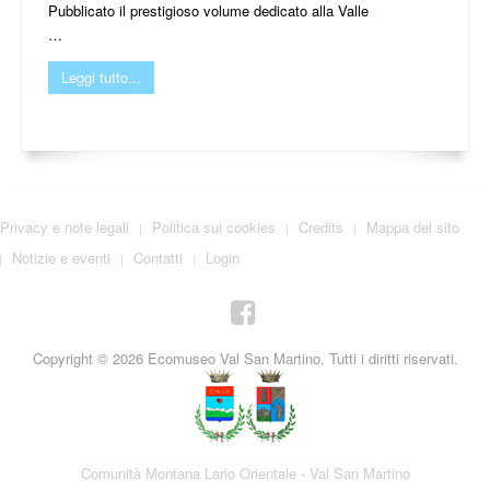
Pubblicato il prestigioso volume dedicato alla Valle
…
Leggi tutto...
Privacy e note legali
Politica sui cookies
Credits
Mappa del sito
Notizie e eventi
Contatti
Login
Copyright © 2026 Ecomuseo Val San Martino. Tutti i diritti riservati.
Comunità Montana Lario Orientale - Val San Martino