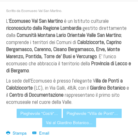
Scritto da Ecomuseo Val San Martino.
L’
Ecomuseo Val San Martino
è un Istituto culturale
riconosciuto dalla Regione Lombardia
gestito direttamente
dalla
Comunità Montana Lario Orientale Valle San Martino
;
comprende i territori dei Comuni di
Calolziocorte, Caprino
Bergamasco, Carenno, Cisano Bergamasco, Erve, Monte
Marenzo, Pontida, Torre de’ Busi e Vercurago
. E’ l’unico
ecomuseo che abbraccia il territorio della
Provincia di Lecco e
di Bergamo
.
La sede dell’Ecomuseo è presso l’elegante V
illa de Ponti a
Calolziocorte
(LC), in Via Galli, 48/A; con il
Giardino Botanico
e
il
Centro di Documentazione
rappresentano il primo sito
ecomuseale nel cuore della Valle.
Pieghevole "Cos'é"...
Pieghevole "Villa de Ponti"...
Vai al Giardino Botanico...
Stampa
Email